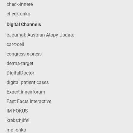
check-innere
check-onko
Digital Channels
eJournal: Austrian Atopy Update
car-t-cell
congress x-press
derma-target
DigitalDoctor
digital patient cases
Expert:innenforum
Fast Facts Interactive
IM FOKUS
krebs:hilfe!
mol-onko