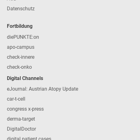
Datenschutz
Fortbildung
diePUNKTE:on
apo-campus
check-innere
check-onko
Digital Channels
eJournal: Austrian Atopy Update
car-t-cell
congress x-press
derma-target
DigitalDoctor
digital patient cases