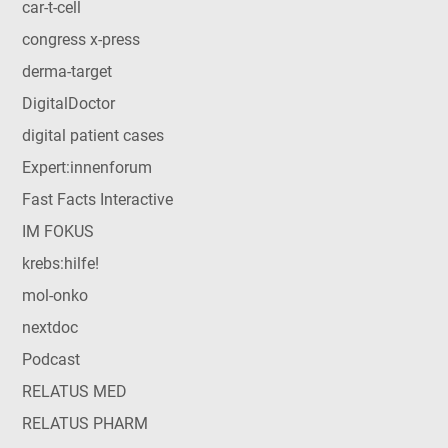
car-t-cell
congress x-press
derma-target
DigitalDoctor
digital patient cases
Expert:innenforum
Fast Facts Interactive
IM FOKUS
krebs:hilfe!
mol-onko
nextdoc
Podcast
RELATUS MED
RELATUS PHARM