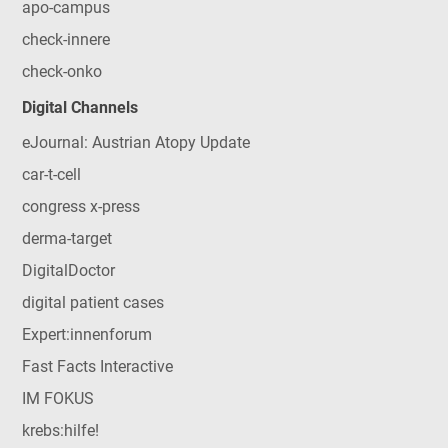
apo-campus
check-innere
check-onko
Digital Channels
eJournal: Austrian Atopy Update
car-t-cell
congress x-press
derma-target
DigitalDoctor
digital patient cases
Expert:innenforum
Fast Facts Interactive
IM FOKUS
krebs:hilfe!