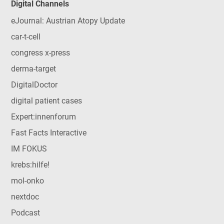
Digital Channels
eJournal: Austrian Atopy Update
car-t-cell
congress x-press
derma-target
DigitalDoctor
digital patient cases
Expert:innenforum
Fast Facts Interactive
IM FOKUS
krebs:hilfe!
mol-onko
nextdoc
Podcast