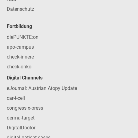
Datenschutz
Fortbildung
diePUNKTE:on
apo-campus
check-innere
check-onko
Digital Channels
eJournal: Austrian Atopy Update
car-t-cell
congress x-press
derma-target
DigitalDoctor
digital patient cases