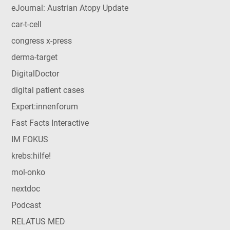
eJournal: Austrian Atopy Update
car-t-cell
congress x-press
derma-target
DigitalDoctor
digital patient cases
Expert:innenforum
Fast Facts Interactive
IM FOKUS
krebs:hilfe!
mol-onko
nextdoc
Podcast
RELATUS MED