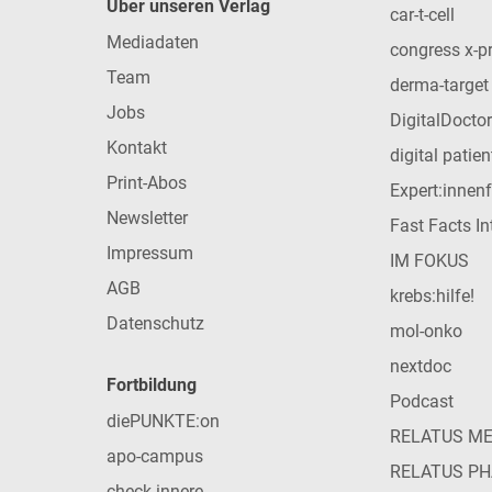
Über unseren Verlag
car-t-cell
Mediadaten
congress x-p
Team
derma-target
Jobs
DigitalDoctor
Kontakt
digital patie
Print-Abos
Expert:innen
Newsletter
Fast Facts In
Impressum
IM FOKUS
AGB
krebs:hilfe!
Datenschutz
mol-onko
nextdoc
Fortbildung
Podcast
diePUNKTE:on
RELATUS M
apo-campus
RELATUS P
check-innere