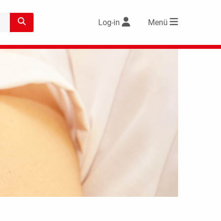
Log-in
Menü