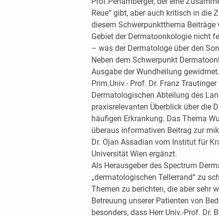
Prof.Pehamberger, der eine Zusamme
Reue“ gibt, aber auch kritisch in die 
diesem Schwerpunktthema Beiträge v
Gebiet der Dermatoonkologie nicht fe
– was der Dermatologe über den So
Neben dem Schwerpunkt Dermatoonkol
Ausgabe der Wundheilung gewidmet. 
Prim.Univ.- Prof. Dr. Franz Trautinge
Dermatologischen Abteilung des Lan
praxisrelevanten Überblick über die
häufigen Erkrankung. Das Thema Wun
überaus informativen Beitrag zur mik
Dr. Ojan Assadian vom Institut für 
Universität Wien ergänzt.
Als Herausgeber des Spectrum Derma
„dermatologischen Tellerrand“ zu s
Themen zu berichten, die aber sehr 
Betreuung unserer Patienten von Bed
besonders, dass Herr Univ.-Prof. Dr. 