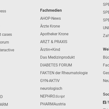
SP
Fachmedien
ress
SPE
AHOP-News
SP
Ärzte Krone
UN
Apotheker Krone
nt cases
Zah
ARZT & PRAXIS
forum
Wei
Ärztin+Kind
teractive
Das Medizinprodukt
Büc
DIABETES FORUM
Fac
FAKTEN der Rheumatologie
Ges
GYN-AKTIV
Neu
neurologisch
Soc
NEPHRO
ED
Script
/
PHARMAustria
HARM