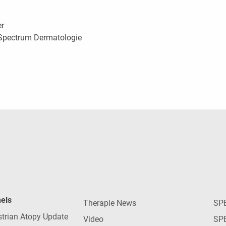
er
 Spectrum Dermatologie
nels
Therapie News
SP
strian Atopy Update
Video
SP