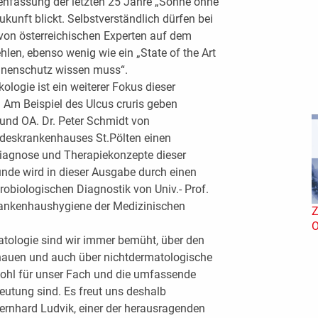
nfassung der letzten 25 Jahre „Sonne ohne
Zukunft blickt. Selbstverständlich dürfen bei
on österreichischen Experten auf dem
hlen, ebenso wenig wie ein „State of the Art
nnenschutz wissen muss“.
ogie ist ein weiterer Fokus dieser
Am Beispiel des Ulcus cruris geben
r und OA. Dr. Peter Schmidt von
deskrankenhauses St.Pölten einen
 Diagnose und Therapiekonzepte dieser
de wird in dieser Ausgabe durch einen
robiologischen Diagnostik von Univ.- Prof.
Krankenhaushygiene der Medizinischen
Z
O
tologie sind wir immer bemüht, über den
chauen und auch über nichtdermatologische
wohl für unser Fach und die umfassende
eutung sind. Es freut uns deshalb
Bernhard Ludvik, einer der herausragenden