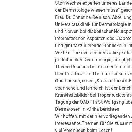
Stoffwechselexperten unseres Lande
der Dermatologe wissen muss“ gesch
Frau Dr. Christina Reinisch, Abteilun
Universitätsklinik für Dermatologie i
und Nerven bei diabetischer Neurop
internistischen Aspekten des Diabe
und gibt faszinierende Einblicke in i
Weitere Themen der hier vorliegende
pädiatrischer Dermatologie, anaphyl
Thema Rosacea hat uns der internati
Herr Priv.-Doz. Dr. Thomas Jansen von 
Oberhausen, einen „State of the Art-B
spannend und lehrreich ist der Beric
Krankheitsbilder bei Tropenrückkehrer
Tagung der ÖADF in St.Wolfgang über
Dermatosen in Afrika berichten.
Wir hoffen, mit der hier vorliegend
interessante Themen für Sie zusamm
viel Vergnügen beim Lesen!