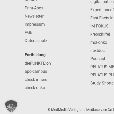
digital patie
Print-Abos
Expert:innen
Newsletter
Fast Facts In
Impressum
IM FOKUS
AGB
krebs:hilfe!
Datenschutz
mol-onko
nextdoc
Fortbildung
Podcast
diePUNKTE:on
RELATUS M
apo-campus
RELATUS P
check-innere
Study Shortc
check-onko
© MedMedia Verlag und Mediaservice GmbH 