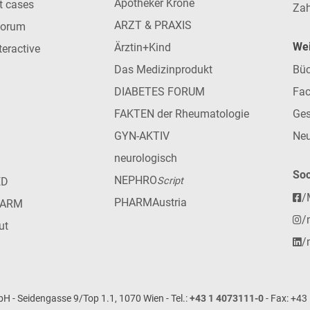
Apotheker Krone
nt cases
Zah
ARZT & PRAXIS
forum
Wei
Ärztin+Kind
teractive
Das Medizinprodukt
Büc
DIABETES FORUM
Fac
FAKTEN der Rheumatologie
Ges
GYN-AKTIV
Neu
neurologisch
Soc
NEPHRO
ED
Script
/
PHARMAustria
HARM
/
ut
/
- Seidengasse 9/Top 1.1, 1070 Wien - Tel.:
+43 1 4073111-0
- Fax: +43