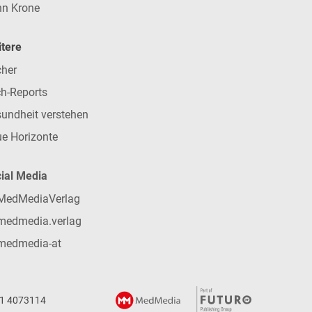
n Krone
tere
her
h-Reports
undheit verstehen
e Horizonte
ial Media
MedMediaVerlag
medmedia.verlag
medmedia-at
 1 4073114