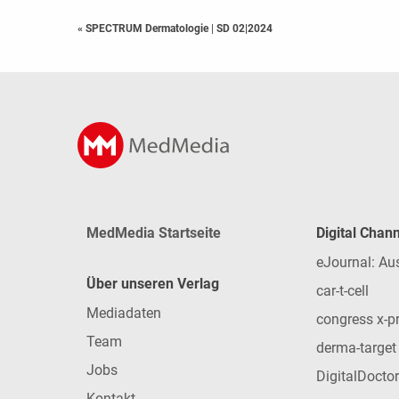
« SPECTRUM Dermatologie
|
SD 02|2024
MedMedia Startseite
Digital Chan
eJournal: Au
Über unseren Verlag
car-t-cell
Mediadaten
congress x-p
Team
derma-target
Jobs
DigitalDoctor
Kontakt