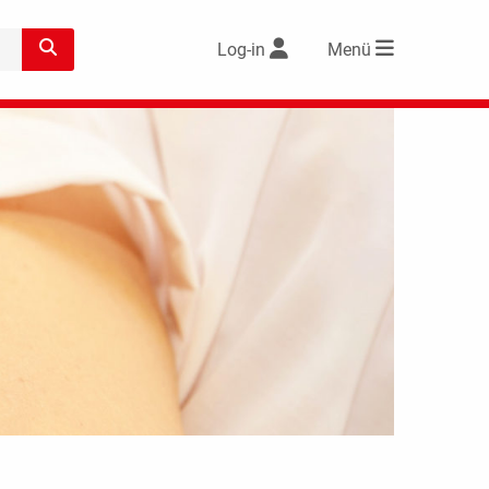
Log-in
Menü