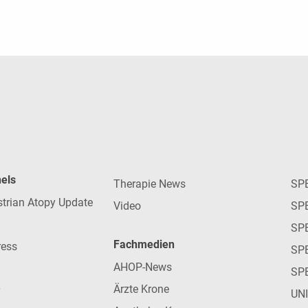
nels
Therapie News
SP
strian Atopy Update
Video
SP
SP
Fachmedien
ress
SPE
AHOP-News
SP
Ärzte Krone
UN