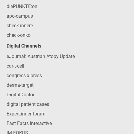
diePUNKTE:on
apo-campus
check-innere
check-onko
Digital Channels
eJournal: Austrian Atopy Update
car-t-cell
congress x-press
derma-target
DigitalDoctor
digital patient cases
Expert:innenforum
Fast Facts Interactive
IM FOKUS