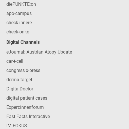
diePUNKTE:on
apo-campus
check-innere
check-onko
Digital Channels
eJournal: Austrian Atopy Update
car-t-cell
congress x-press
derma-target
DigitalDoctor
digital patient cases
Expert:innenforum
Fast Facts Interactive
IM FOKUS