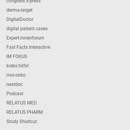
congress x-press
derma-target
DigitalDoctor
digital patient cases
Expert:innenforum
Fast Facts Interactive
IM FOKUS
krebs:hilfe!
mol-onko
nextdoc
Podcast
RELATUS MED
RELATUS PHARM
Study Shortcut