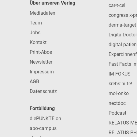
Über unseren Verlag
car-t-cell
Mediadaten
congress x-p
Team
derma-target
Jobs
DigitalDoctor
Kontakt
digital patie
Print-Abos
Expert:innen
Newsletter
Fast Facts In
Impressum
IM FOKUS
AGB
krebs:hilfe!
Datenschutz
mol-onko
nextdoc
Fortbildung
Podcast
diePUNKTE:on
RELATUS M
apo-campus
RELATUS P