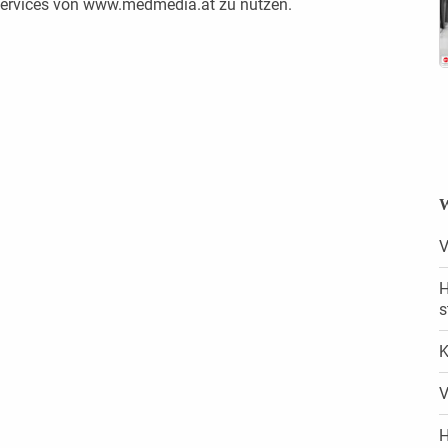
 Services von www.medmedia.at zu nutzen.
W
V
H
s
K
V
H