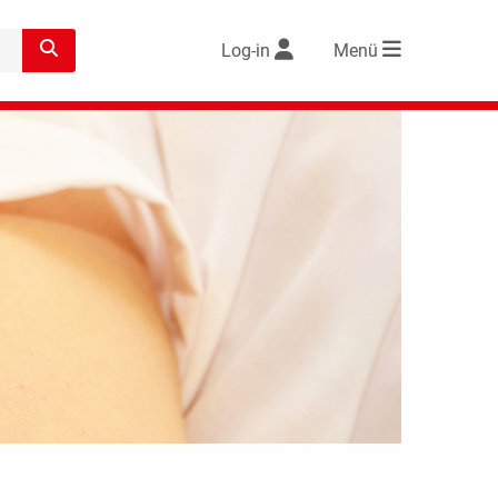
Log-in
Menü