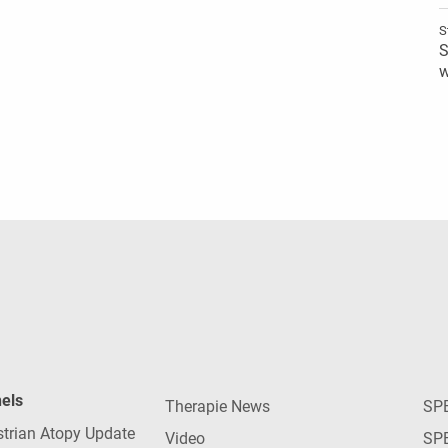
S
S
w
nels
Therapie News
SP
strian Atopy Update
Video
SP