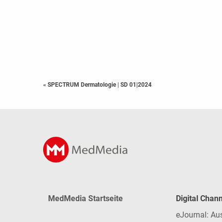
« SPECTRUM Dermatologie
|
SD 01|2024
MedMedia Startseite
Digital Chan
eJournal: Au