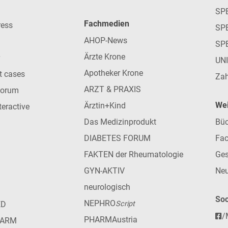
SP
Fachmedien
ress
SPE
AHOP-News
SP
Ärzte Krone
UN
Apotheker Krone
nt cases
Zah
ARZT & PRAXIS
forum
Wei
Ärztin+Kind
teractive
Das Medizinprodukt
Büc
DIABETES FORUM
Fac
FAKTEN der Rheumatologie
Ges
GYN-AKTIV
Neu
neurologisch
Soc
NEPHRO
ED
Script
/
PHARMAustria
HARM