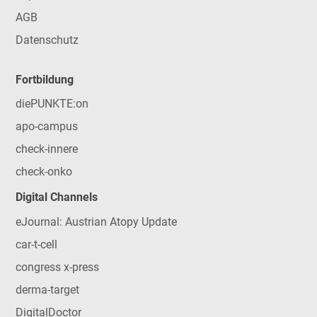
AGB
Datenschutz
Fortbildung
diePUNKTE:on
apo-campus
check-innere
check-onko
Digital Channels
eJournal: Austrian Atopy Update
car-t-cell
congress x-press
derma-target
DigitalDoctor