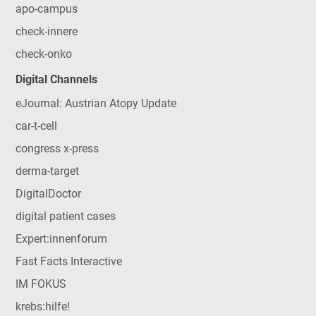
apo-campus
check-innere
check-onko
Digital Channels
eJournal: Austrian Atopy Update
car-t-cell
congress x-press
derma-target
DigitalDoctor
digital patient cases
Expert:innenforum
Fast Facts Interactive
IM FOKUS
krebs:hilfe!