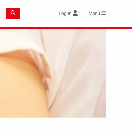
Log-in
Menü