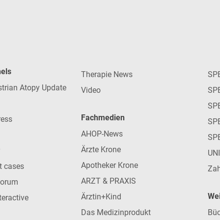
nels
Therapie News
SP
strian Atopy Update
Video
SP
SP
Fachmedien
ress
SPE
AHOP-News
SP
Ärzte Krone
UN
Apotheker Krone
nt cases
Zah
ARZT & PRAXIS
forum
Wei
Ärztin+Kind
teractive
Das Medizinprodukt
Büc