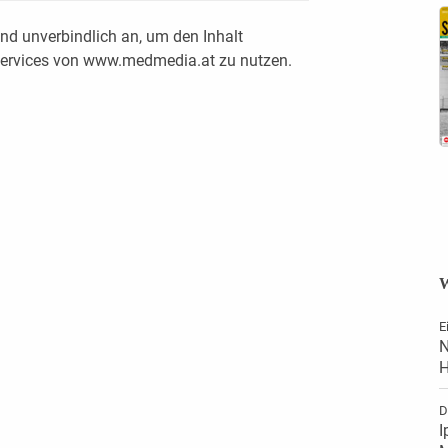
nd unverbindlich an, um den Inhalt
 Services von www.medmedia.at zu nutzen.
W
E
N
H
D
I