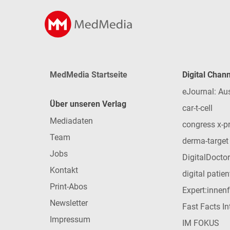
MedMedia Startseite
Digital Chan
eJournal: Au
Über unseren Verlag
car-t-cell
Mediadaten
congress x-p
Team
derma-target
Jobs
DigitalDoctor
Kontakt
digital patie
Print-Abos
Expert:innen
Newsletter
Fast Facts In
Impressum
IM FOKUS