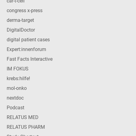
car-t-cell
congress x-press
derma-target
DigitalDoctor
digital patient cases
Expert:innenforum
Fast Facts Interactive
IM FOKUS
krebs:hilfe!
mol-onko
nextdoc
Podcast
RELATUS MED
RELATUS PHARM