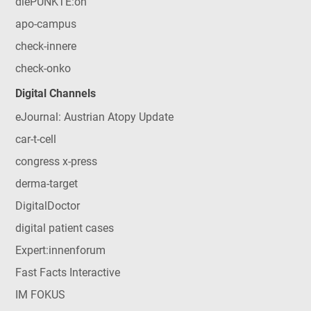
diePUNKTE:on
apo-campus
check-innere
check-onko
Digital Channels
eJournal: Austrian Atopy Update
car-t-cell
congress x-press
derma-target
DigitalDoctor
digital patient cases
Expert:innenforum
Fast Facts Interactive
IM FOKUS