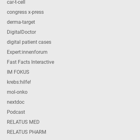
car-t-cell
congress x-press
derma-target
DigitalDoctor
digital patient cases
Expert:innenforum
Fast Facts Interactive
IM FOKUS
krebs:hilfe!
mol-onko
nextdoc
Podcast
RELATUS MED
RELATUS PHARM