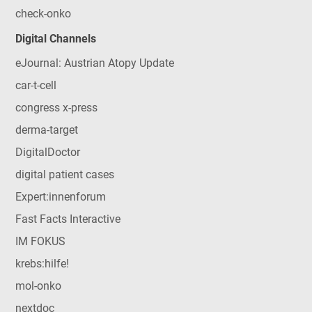
check-onko
Digital Channels
eJournal: Austrian Atopy Update
car-t-cell
congress x-press
derma-target
DigitalDoctor
digital patient cases
Expert:innenforum
Fast Facts Interactive
IM FOKUS
krebs:hilfe!
mol-onko
nextdoc