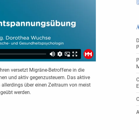
Ä
D
P
P
M
ren versetzt Migräne-Betroffene in die
en und aktiv gegenzusteuern. Das aktive
C
allerdings über einen Zeitraum von meist
E
 geübt werden.
C
A