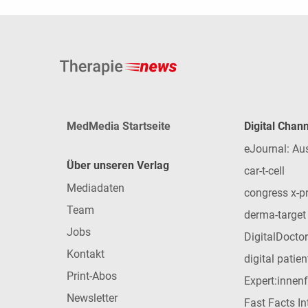
MedMedia Startseite
Digital Chan
eJournal: Au
Über unseren Verlag
car-t-cell
Mediadaten
congress x-p
Team
derma-target
Jobs
DigitalDoctor
Kontakt
digital patie
Print-Abos
Expert:innen
Newsletter
Fast Facts In