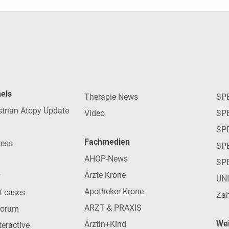
nels
Therapie News
SP
strian Atopy Update
Video
SP
SP
Fachmedien
ress
SPE
AHOP-News
SP
Ärzte Krone
UN
Apotheker Krone
nt cases
Zah
ARZT & PRAXIS
forum
Wei
Ärztin+Kind
teractive