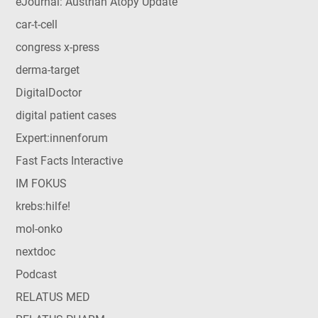
eJournal: Austrian Atopy Update
car-t-cell
congress x-press
derma-target
DigitalDoctor
digital patient cases
Expert:innenforum
Fast Facts Interactive
IM FOKUS
krebs:hilfe!
mol-onko
nextdoc
Podcast
RELATUS MED