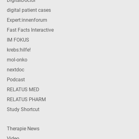
DigitalDoctor
digital patient cases
Expert:innenforum
Fast Facts Interactive
IM FOKUS
krebs:hilfe!
mol-onko
nextdoc
Podcast
RELATUS MED
RELATUS PHARM
Study Shortcut
Therapie News
Video