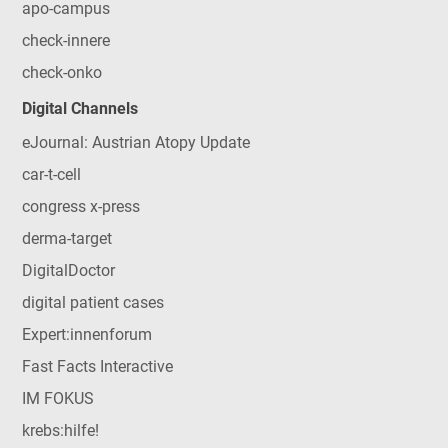
apo-campus
check-innere
check-onko
Digital Channels
eJournal: Austrian Atopy Update
car-t-cell
congress x-press
derma-target
DigitalDoctor
digital patient cases
Expert:innenforum
Fast Facts Interactive
IM FOKUS
krebs:hilfe!