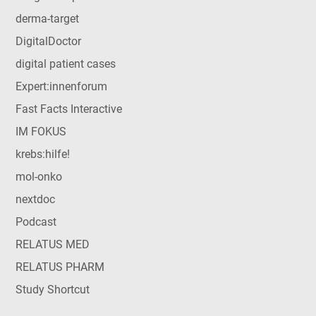
derma-target
DigitalDoctor
digital patient cases
Expert:innenforum
Fast Facts Interactive
IM FOKUS
krebs:hilfe!
mol-onko
nextdoc
Podcast
RELATUS MED
RELATUS PHARM
Study Shortcut