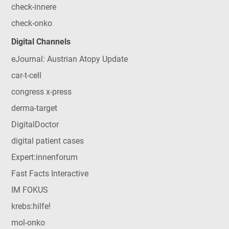
check-innere
check-onko
Digital Channels
eJournal: Austrian Atopy Update
car-t-cell
congress x-press
derma-target
DigitalDoctor
digital patient cases
Expert:innenforum
Fast Facts Interactive
IM FOKUS
krebs:hilfe!
mol-onko