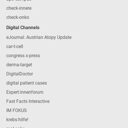
check-innere
check-onko
Digital Channels
eJournal: Austrian Atopy Update
car-t-cell
congress x-press
derma-target
DigitalDoctor
digital patient cases
Expert:innenforum
Fast Facts Interactive
IM FOKUS
krebs:hilfe!