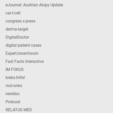
eJournal: Austrian Atopy Update
car-t-cell
congress x-press
derma-target
DigitalDoctor
digital patient cases
Expert:innenforum
Fast Facts Interactive
IM FOKUS
krebs:hilfe!
mol-onko
nextdoc
Podcast
RELATUS MED