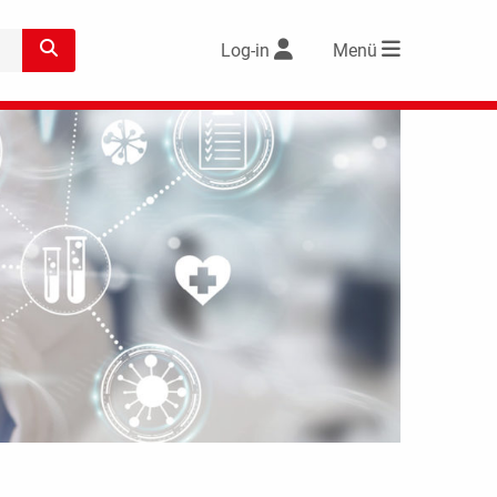
Log-in
Menü