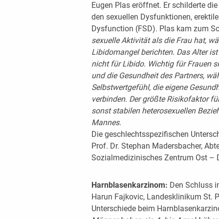
Eugen Plas eröffnet. Er schilderte di
den sexuellen Dysfunktionen, erektil
Dysfunction (FSD). Plas kam zum Sc
sexuelle Aktivität als die Frau hat, 
Libidomangel berichten. Das Alter ist 
nicht für Libido. Wichtig für Frauen s
und die Gesundheit des Partners, wä
Selbstwertgefühl, die eigene Gesundhe
verbinden. Der größte Risikofaktor für
sonst stabilen heterosexuellen Bezie
Mannes.
Die geschlechtsspezifischen Untersch
Prof. Dr. Stephan Madersbacher, Abte
Sozialmedizinisches Zentrum Ost – Do
Harnblasenkarzinom:
Den Schluss in
Harun Fajkovic, Landesklinikum St. P
Unterschiede beim Harnblasenkarzino