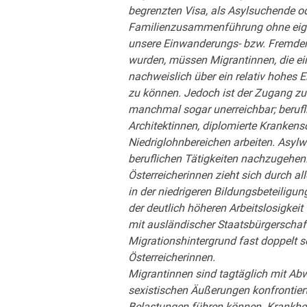
begrenzten Visa, als Asylsuchende o
Familienzusammenführung ohne eigen
unsere Einwanderungs- bzw. Fremdeng
wurden, müssen Migrantinnen, die ei
nachweislich über ein relativ hohes 
zu können. Jedoch ist der Zugang zu
manchmal sogar unerreichbar; beruflic
Architektinnen, diplomierte Krankens
Niedriglohnbereichen arbeiten. Asylwe
beruflichen Tätigkeiten nachzugehen. 
Österreicherinnen zieht sich durch al
in der niedrigeren Bildungsbeteiligun
der deutlich höheren Arbeitslosigkeit
mit ausländischer Staatsbürgerschaf
Migrationshintergrund fast doppelt s
Österreicherinnen.
Migrantinnen sind tagtäglich mit Abw
sexistischen Äußerungen konfrontiert,
Belastungen führen können. Krankhei