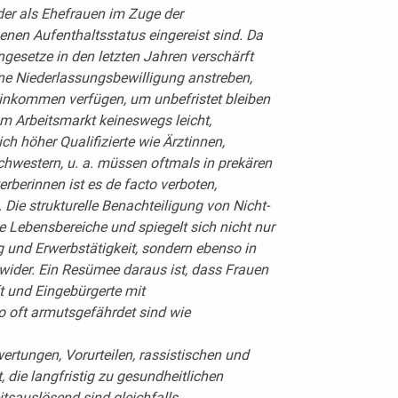
der als Ehefrauen im Zuge der
en Aufenthaltsstatus eingereist sind. Da
esetze in den letzten Jahren verschärft
ne Niederlassungsbewilligung anstreben,
Einkommen verfügen, um unbefristet bleiben
m Arbeitsmarkt keineswegs leicht,
h höher Qualifizierte wie Ärztinnen,
chwestern, u. a. müssen oftmals in prekären
rberinnen ist es de facto verboten,
Die strukturelle Benachteiligung von Nicht-
le Lebensbereiche und spiegelt sich nicht nur
g und Erwerbstätigkeit, sondern ebenso in
 wider. Ein Resümee daraus ist, dass Frauen
t und Eingebürgerte mit
o oft armutsgefährdet sind wie
ertungen, Vorurteilen, rassistischen und
 die langfristig zu gesundheitlichen
tsauslösend sind gleichfalls