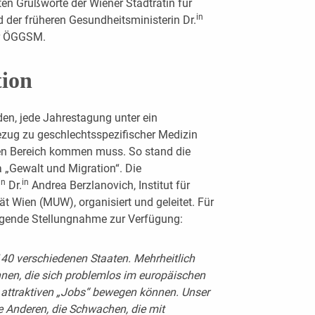
ten Grußworte der Wiener Stadträtin für
in
der früheren Gesundheitsministerin Dr.
er ÖGGSM.
ion
en, jede Jahrestagung unter ein
zug zu geschlechtsspezifischer Medizin
hen Bereich kommen muss. So stand die
„Gewalt und Migration“. Die
in
in
Dr.
Andrea Berzlanovich, Institut für
ät Wien (MUW), organisiert und geleitet. Für
lgende Stellungnahme zur Verfügung:
140 verschiedenen Staaten. Mehrheitlich
nnen, die sich problemlos im europäischen
attraktiven „Jobs“ bewegen können. Unser
e Anderen, die Schwachen, die mit