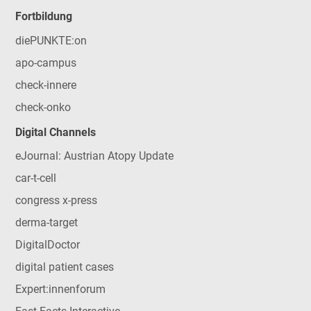
Fortbildung
diePUNKTE:on
apo-campus
check-innere
check-onko
Digital Channels
eJournal: Austrian Atopy Update
car-t-cell
congress x-press
derma-target
DigitalDoctor
digital patient cases
Expert:innenforum