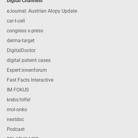
Digital Channels
eJournal: Austrian Atopy Update
car-t-cell
congress x-press
derma-target
DigitalDoctor
digital patient cases
Expert:innenforum
Fast Facts Interactive
IM FOKUS
krebs:hilfe!
mol-onko
nextdoc
Podcast