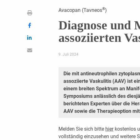
®
Avacopan (Tavneos
)
Diagnose und
assoziierten Va
9. Juli 2024
Die mit antineutrophilen zytopla
assoziierte Vaskulitis (AAV) ist 
einem breiten Spektrum an Manif
Symposiums anlässlich des diesj
berichteten Experten über die H
AAV sowie die Therapieoption mi
Melden Sie sich bitte
hier
kostenlos u
vollständig einzusehen und weitere