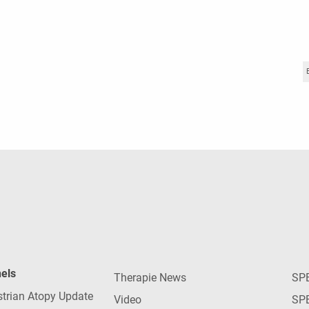
nels
Therapie News
SP
strian Atopy Update
Video
SP