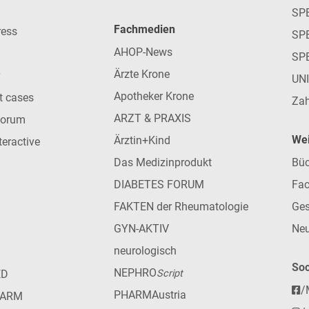
SP
Fachmedien
ress
SPE
AHOP-News
SP
Ärzte Krone
UN
Apotheker Krone
nt cases
Zah
ARZT & PRAXIS
forum
Wei
Ärztin+Kind
teractive
Das Medizinprodukt
Büc
DIABETES FORUM
Fac
FAKTEN der Rheumatologie
Ges
GYN-AKTIV
Neu
neurologisch
Soc
NEPHRO
ED
Script
/
PHARMAustria
HARM