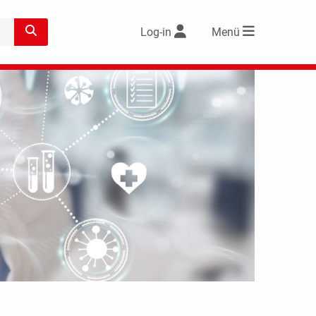
Log-in
Menü