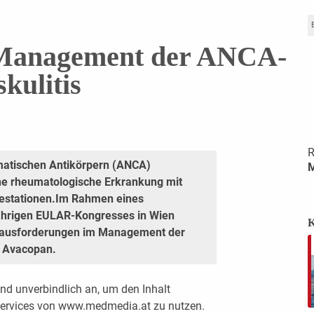
 Management der ANCA-
skulitis
R
smatischen Antikörpern (ANCA)
M
eine rheumatologische Erkrankung mit
estationen.Im Rahmen eines
ährigen EULAR-Kongresses in Wien
K
erausforderungen im Management der
t Avacopan.
nd unverbindlich an, um den Inhalt
 Services von www.medmedia.at zu nutzen.