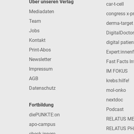
Über unseren Verlag
car-t-cell
Mediadaten
congress x-p
Team
derma-target
Jobs
DigitalDoctor
Kontakt
digital patie
Print-Abos
Expert:innen
Newsletter
Fast Facts In
Impressum
IM FOKUS
AGB
krebs:hilfe!
Datenschutz
mol-onko
nextdoc
Fortbildung
Podcast
diePUNKTE:on
RELATUS M
apo-campus
RELATUS P
check-innere