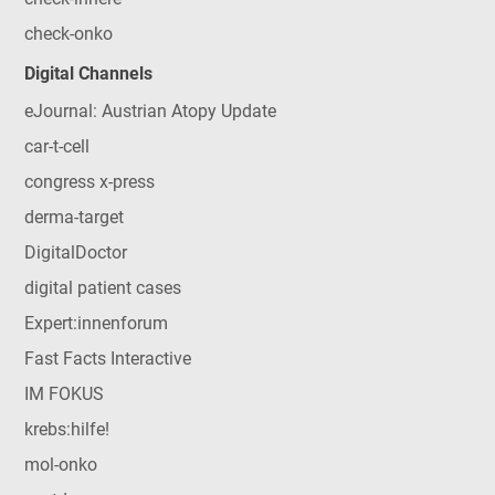
check-onko
Digital Channels
eJournal: Austrian Atopy Update
car-t-cell
congress x-press
derma-target
DigitalDoctor
digital patient cases
Expert:innenforum
Fast Facts Interactive
IM FOKUS
krebs:hilfe!
mol-onko