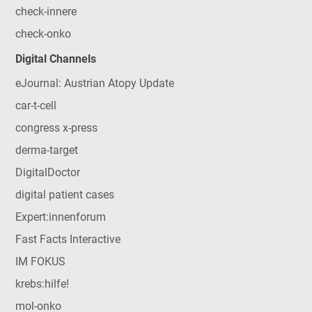
check-innere
check-onko
Digital Channels
eJournal: Austrian Atopy Update
car-t-cell
congress x-press
derma-target
DigitalDoctor
digital patient cases
Expert:innenforum
Fast Facts Interactive
IM FOKUS
krebs:hilfe!
mol-onko