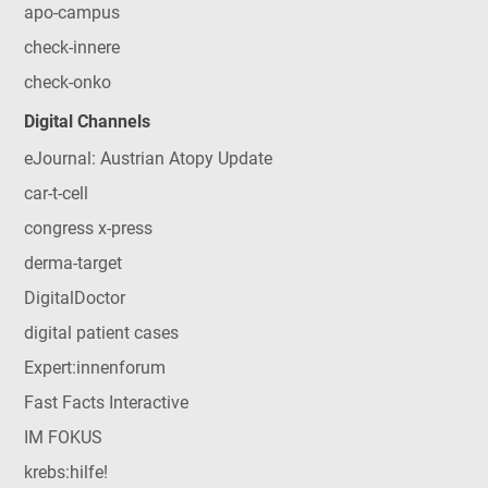
apo-campus
check-innere
check-onko
Digital Channels
eJournal: Austrian Atopy Update
car-t-cell
congress x-press
derma-target
DigitalDoctor
digital patient cases
Expert:innenforum
Fast Facts Interactive
IM FOKUS
krebs:hilfe!