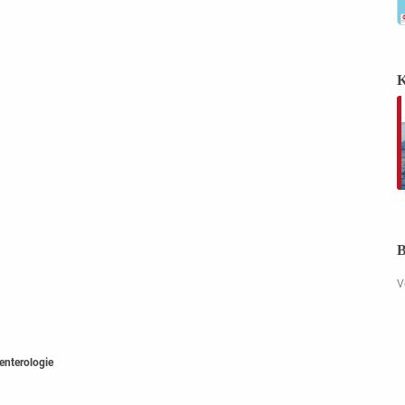
K
B
V
nterologie