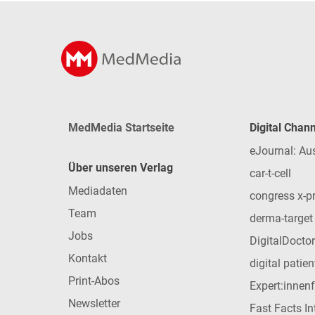
MedMedia Startseite
Digital Chan
eJournal: Au
Über unseren Verlag
car-t-cell
Mediadaten
congress x-p
Team
derma-target
Jobs
DigitalDoctor
Kontakt
digital patie
Print-Abos
Expert:innen
Newsletter
Fast Facts In