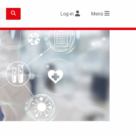
Log-in
Menü