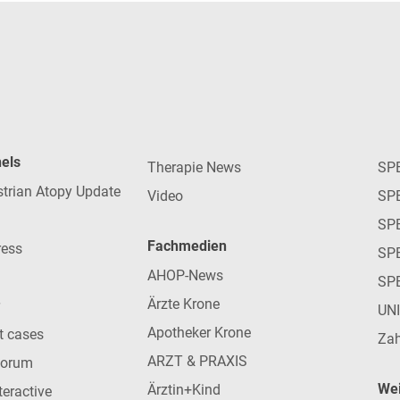
nels
Therapie News
SP
strian Atopy Update
Video
SP
SP
Fachmedien
ress
SPE
AHOP-News
SP
Ärzte Krone
UN
Apotheker Krone
nt cases
Zah
ARZT & PRAXIS
forum
Wei
Ärztin+Kind
teractive