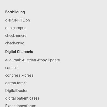
Fortbildung
diePUNKTE:on
apo-campus
check-innere
check-onko
Digital Channels
eJournal: Austrian Atopy Update
car-t-cell
congress x-press
derma-target
DigitalDoctor
digital patient cases
Expert:innenforum