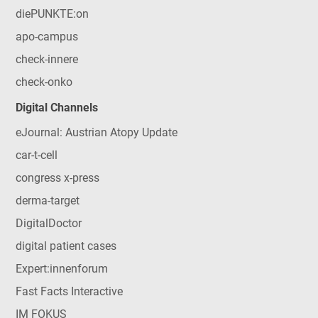
diePUNKTE:on
apo-campus
check-innere
check-onko
Digital Channels
eJournal: Austrian Atopy Update
car-t-cell
congress x-press
derma-target
DigitalDoctor
digital patient cases
Expert:innenforum
Fast Facts Interactive
IM FOKUS