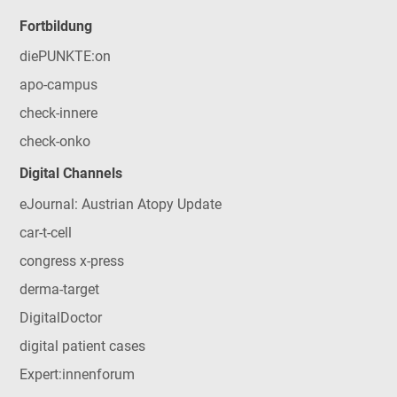
Fortbildung
diePUNKTE:on
apo-campus
check-innere
check-onko
Digital Channels
eJournal: Austrian Atopy Update
car-t-cell
congress x-press
derma-target
DigitalDoctor
digital patient cases
Expert:innenforum