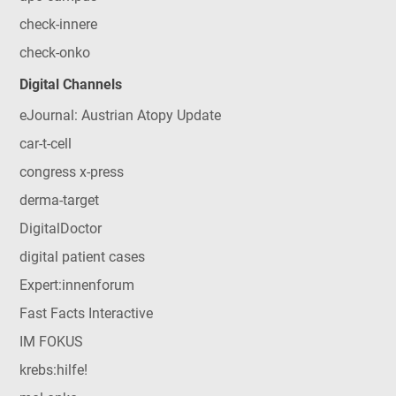
check-innere
check-onko
Digital Channels
eJournal: Austrian Atopy Update
car-t-cell
congress x-press
derma-target
DigitalDoctor
digital patient cases
Expert:innenforum
Fast Facts Interactive
IM FOKUS
krebs:hilfe!