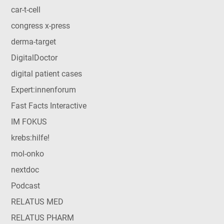
car-t-cell
congress x-press
derma-target
DigitalDoctor
digital patient cases
Expert:innenforum
Fast Facts Interactive
IM FOKUS
krebs:hilfe!
mol-onko
nextdoc
Podcast
RELATUS MED
RELATUS PHARM