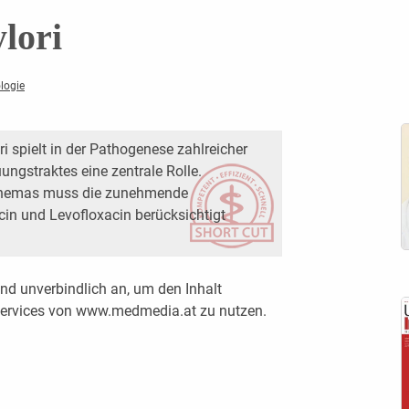
lori
logie
i spielt in der Pathogenese zahlreicher
ngstraktes eine zentrale Rolle.
schemas muss die zunehmende
cin und Levofloxacin berücksichtigt
nd unverbindlich an, um den Inhalt
 Services von www.medmedia.at zu nutzen.