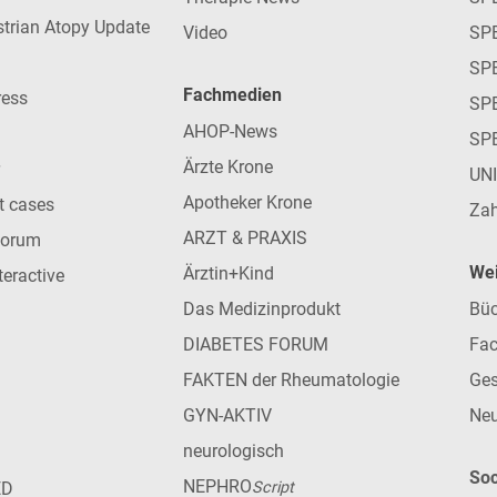
strian Atopy Update
Video
SP
SP
Fachmedien
ress
SPE
AHOP-News
SP
Ärzte Krone
UN
Apotheker Krone
nt cases
Zah
ARZT & PRAXIS
forum
Wei
Ärztin+Kind
teractive
Das Medizinprodukt
Büc
DIABETES FORUM
Fac
FAKTEN der Rheumatologie
Ges
GYN-AKTIV
Neu
neurologisch
Soc
NEPHRO
ED
Script