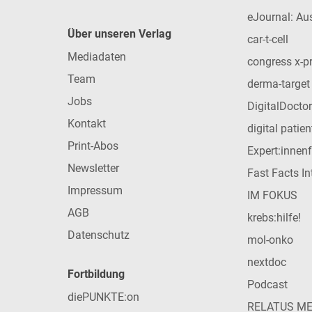
eJournal: Au
Über unseren Verlag
car-t-cell
Mediadaten
congress x-p
Team
derma-target
Jobs
DigitalDoctor
Kontakt
digital patie
Print-Abos
Expert:innen
Newsletter
Fast Facts In
Impressum
IM FOKUS
AGB
krebs:hilfe!
Datenschutz
mol-onko
nextdoc
Fortbildung
Podcast
diePUNKTE:on
RELATUS M