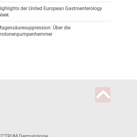
ighlights der United European Gastroenterology
Week
agensäuresuppression: Über die
rotonenpumpenhemmer
ECTRUM Dermatologie