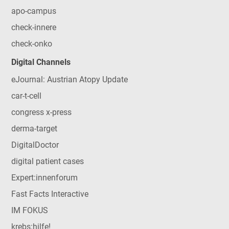
apo-campus
check-innere
check-onko
Digital Channels
eJournal: Austrian Atopy Update
car-t-cell
congress x-press
derma-target
DigitalDoctor
digital patient cases
Expert:innenforum
Fast Facts Interactive
IM FOKUS
krebs:hilfe!