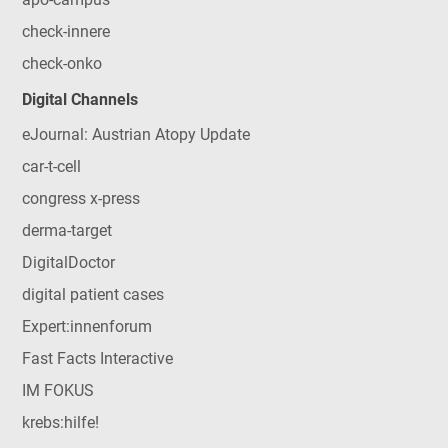
check-innere
check-onko
Digital Channels
eJournal: Austrian Atopy Update
car-t-cell
congress x-press
derma-target
DigitalDoctor
digital patient cases
Expert:innenforum
Fast Facts Interactive
IM FOKUS
krebs:hilfe!