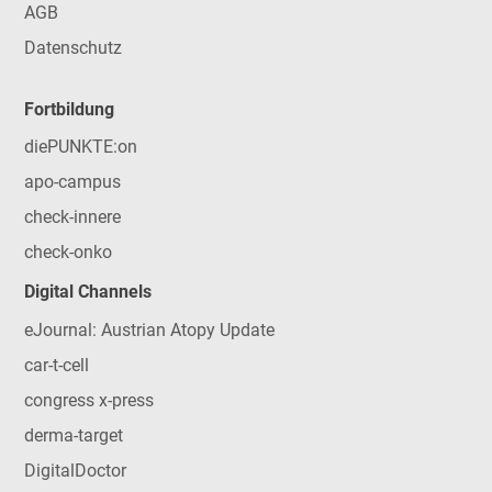
AGB
Datenschutz
Fortbildung
diePUNKTE:on
apo-campus
check-innere
check-onko
Digital Channels
eJournal: Austrian Atopy Update
car-t-cell
congress x-press
derma-target
DigitalDoctor