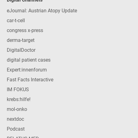
eJournal: Austrian Atopy Update
car-t-cell
congress x-press
derma-target
DigitalDoctor
digital patient cases
Expert:innenforum
Fast Facts Interactive
IM FOKUS
krebs:hilfe!
mol-onko
nextdoc
Podcast