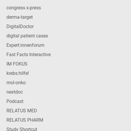
congress x-press
derma-target
DigitalDoctor
digital patient cases
Expert:innenforum
Fast Facts Interactive
IM FOKUS
krebs:hilfe!
mol-onko
nextdoc
Podcast
RELATUS MED
RELATUS PHARM
Study Shortcut