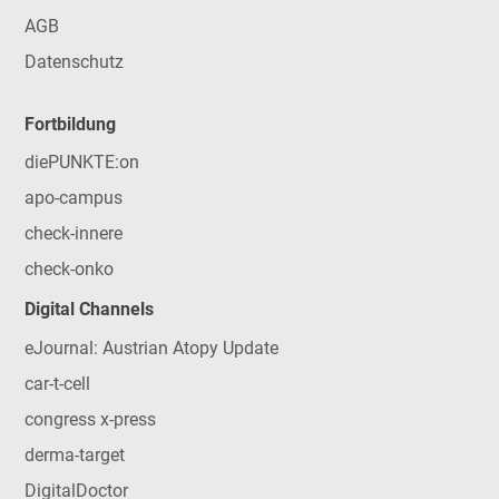
AGB
Datenschutz
Fortbildung
diePUNKTE:on
apo-campus
check-innere
check-onko
Digital Channels
eJournal: Austrian Atopy Update
car-t-cell
congress x-press
derma-target
DigitalDoctor