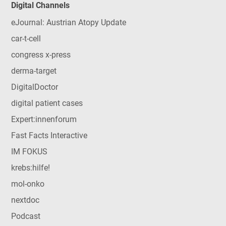
Digital Channels
eJournal: Austrian Atopy Update
car-t-cell
congress x-press
derma-target
DigitalDoctor
digital patient cases
Expert:innenforum
Fast Facts Interactive
IM FOKUS
krebs:hilfe!
mol-onko
nextdoc
Podcast