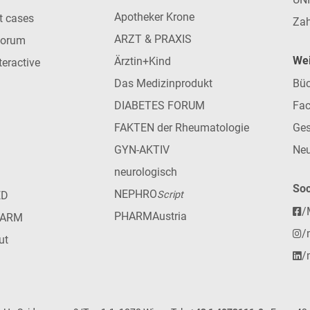
Apotheker Krone
nt cases
Zah
ARZT & PRAXIS
forum
Wei
Ärztin+Kind
teractive
Das Medizinprodukt
Büc
DIABETES FORUM
Fac
FAKTEN der Rheumatologie
Ges
GYN-AKTIV
Neu
neurologisch
Soc
NEPHRO
ED
Script
/
PHARMAustria
HARM
/
ut
/