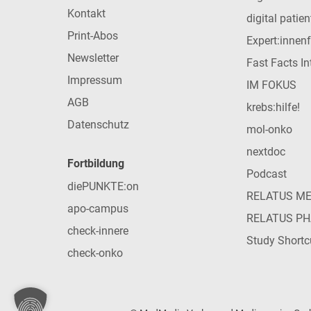
Kontakt
digital patie
Print-Abos
Expert:innen
Newsletter
Fast Facts In
Impressum
IM FOKUS
AGB
krebs:hilfe!
Datenschutz
mol-onko
nextdoc
Fortbildung
Podcast
diePUNKTE:on
RELATUS M
apo-campus
RELATUS P
check-innere
Study Shortc
check-onko