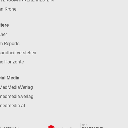
n Krone
tere
her
h-Reports
undheit verstehen
e Horizonte
ial Media
MedMediaVerlag
medmedia.verlag
medmedia-at