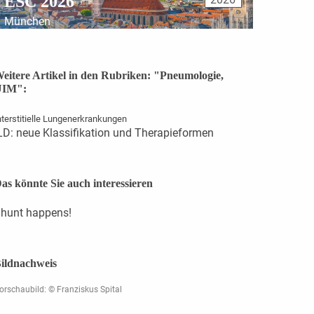
ESC 2026
München
eitere Artikel in den Rubriken: "Pneumologie,
UIM":
nterstitielle Lungenerkrankungen
LD: neue Klassifikation und Therapieformen
as könnte Sie auch interessieren
hunt happens!
ildnachweis
orschaubild: © Franziskus Spital