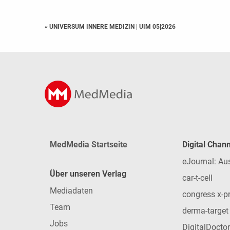
« UNIVERSUM INNERE MEDIZIN
|
UIM 05|2026
MedMedia Startseite
Digital Chan
eJournal: Au
Über unseren Verlag
car-t-cell
Mediadaten
congress x-p
Team
derma-target
Jobs
DigitalDoctor