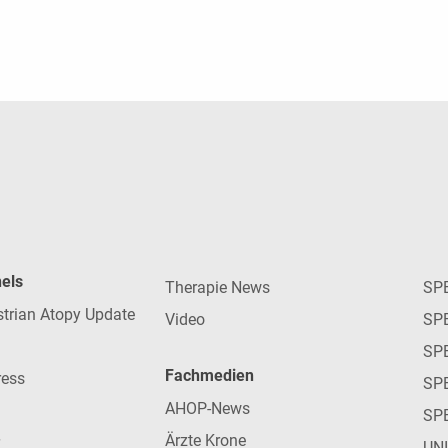
nels
Therapie News
SP
strian Atopy Update
Video
SP
SP
Fachmedien
ress
SPE
AHOP-News
SP
Ärzte Krone
UN